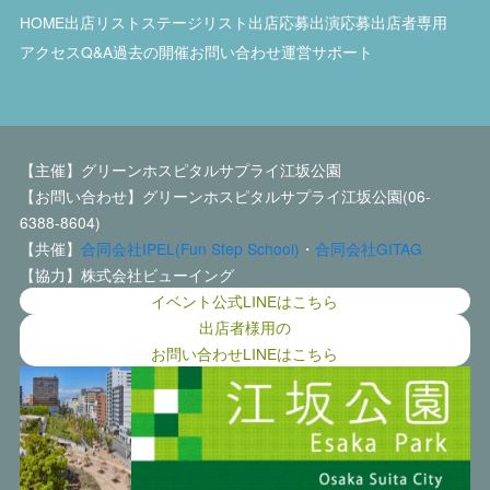
HOME
出店リスト
ステージリスト
出店応募
出演応募
出店者専用
アクセス
Q&A
過去の開催
お問い合わせ
運営サポート
【主催】グリーンホスピタルサプライ江坂公園
【お問い合わせ】グリーンホスピタルサプライ江坂公園(06-
6388-8604)
【共催】
合同会社IPEL(Fun Step School)
・
合同会社GITAG
【協力】株式会社ビューイング
イベント公式LINEはこちら
出店者様用の
お問い合わせLINEはこちら