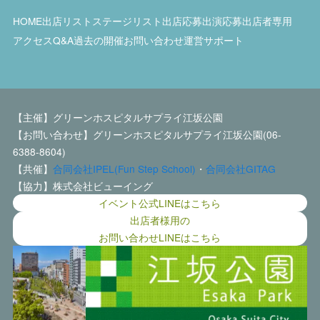
HOME
出店リスト
ステージリスト
出店応募
出演応募
出店者専用
アクセス
Q&A
過去の開催
お問い合わせ
運営サポート
【主催】グリーンホスピタルサプライ江坂公園
【お問い合わせ】グリーンホスピタルサプライ江坂公園(06-
6388-8604)
【共催】
合同会社IPEL(Fun Step School)
・
合同会社GITAG
【協力】株式会社ビューイング
イベント公式LINEはこちら
出店者様用の
お問い合わせLINEはこちら