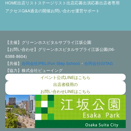
HOME
出店リスト
ステージリスト
出店応募
出演応募
出店者専用
アクセス
Q&A
過去の開催
お問い合わせ
運営サポート
【主催】グリーンホスピタルサプライ江坂公園
【お問い合わせ】グリーンホスピタルサプライ江坂公園(06-
6388-8604)
【共催】
合同会社IPEL(Fun Step School)
・
合同会社GITAG
【協力】株式会社ビューイング
イベント公式LINEはこちら
出店者様用の
お問い合わせLINEはこちら