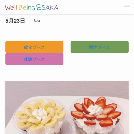
5月23日
– tax –
飲食ブース
販売ブース
体験ブース