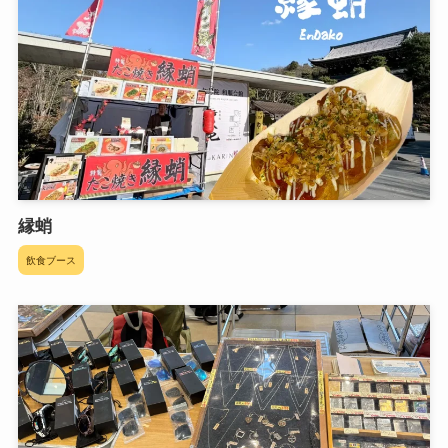
縁蛸
飲食ブース