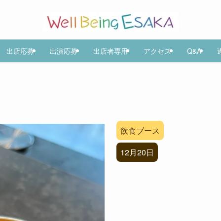
出店応募
出演応募
出店者専用
アクセス
Q&A
飲食ブース
12月20日