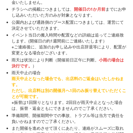
金いたしません。
チラシへの掲載につきましては、
開催日の1か月前
までにお申
し込みいただいた方のみが対象となります。
公園内および通路側のブース配置につきましては、運営にて
決定させていただきます。
イベント当日の搬入時間や配置などの詳細は追ってご連絡致
します。(開催日の約1週間前にご連絡いたします）
※ご連絡後に、追加のお申し込みや出店辞退等により、配置が
変更となる場合がございます。
雨天は状況により判断（開催前日正午に判断。
小雨の場合は
決行です。
）
雨天中止の場合
雨天中止となった場合でも、出店料のご返金はいたしかねま
す。
ただし、出店料は別の開催月へ1回のみ振り替えていただくこ
とが可能です。
※振替は1回限りとなります。2回目が雨天中止となった場合
は、振替・返金ともにできませんのでご了承ください。
準備期間、開催期間中での事故、トラブル等は当方で責任を
負いかねますのでご了承ください。
また開催を進めさせて頂くにあたり、連絡がスムーズに取れ