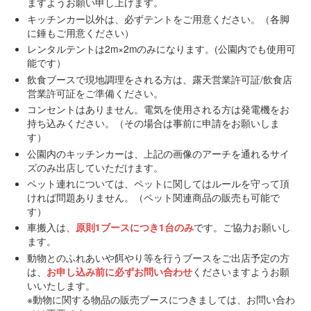
ますようお願い申し上げます。
キッチンカー以外は、必ずテントをご用意ください。（各脚
に錘もご用意ください）
レンタルテントは2m×2mのみになります。(公園内でも使用可
能です）
飲食ブースで現地調理をされる方は、露天営業許可証/飲食店
営業許可証をご準備ください。
コンセントはありません。電気を使用される方は発電機をお
持ち込みください。（その場合は事前に申請をお願いしま
す）
公園内のキッチンカーは、上記の画像のアーチを通れるサイ
ズのみ出店していただけます。
ペット連れについては、ペットに関してはルールを守って頂
ければ問題ありません。（ペット関連商品の販売も可能で
す）
車搬入は、
原則1ブースにつき1台のみ
です。ご協力お願いし
ます。
動物とのふれあいや餌やり等を行うブースをご出店予定の方
は、
お申し込み前に必ずお問い合わせ
くださいますようお願
いいたします。
※動物に関する物品の販売ブースにつきましては、お問い合わ