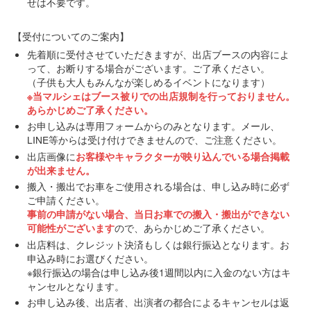
せは不要です。
【受付についてのご案内】
先着順に受付させていただきますが、出店ブースの内容によ
って、お断りする場合がございます。ご了承ください。
（子供も大人もみんなが楽しめるイベントになります）
※当マルシェはブース被りでの出店規制を行っておりません。
あらかじめご了承ください。
お申し込みは専用フォームからのみとなります。メール、
LINE等からは受け付けできませんので、ご注意ください。
出店画像に
お客様やキャラクターが映り込んでいる場合掲載
が出来ません。
搬入・搬出でお車をご使用される場合は、申し込み時に必ず
ご申請ください。
事前の申請がない場合、当日お車での搬入・搬出ができない
可能性がございます
ので、あらかじめご了承ください。
出店料は、クレジット決済もしくは銀行振込となります。お
申込み時にお選びください。
※銀行振込の場合は申し込み後1週間以内に入金のない方はキ
ャンセルとなります。
お申し込み後、出店者、出演者の都合によるキャンセルは返