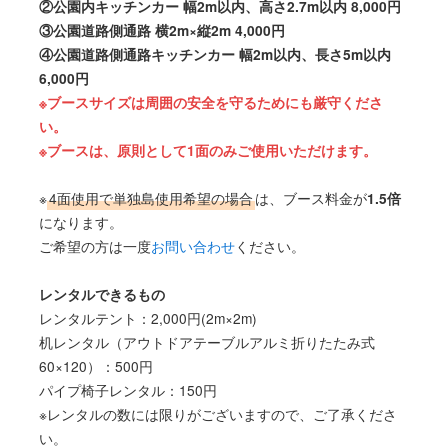
②公園内キッチンカー 幅2m以内、高さ2.7m以内 8,000円
③公園道路側通路 横2m×縦2m 4,000円
④公園道路側通路キッチンカー 幅2m以内、長さ5m以内
6,000円
※ブースサイズは周囲の安全を守るためにも厳守くださ
い。
※ブースは、原則として1面のみご使用いただけます。
※
4面使用で単独島使用希望の場合
は、ブース料金が
1.5倍
になります。
ご希望の方は一度
お問い合わせ
ください。
レンタルできるもの
レンタルテント：2,000円(2m×2m)
机レンタル（アウトドアテーブルアルミ折りたたみ式
60×120）：500円
パイプ椅子レンタル：150円
※レンタルの数には限りがございますので、ご了承くださ
い。